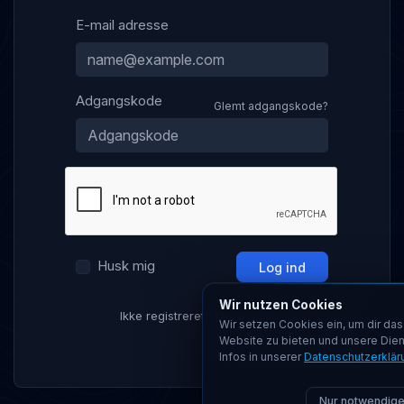
E-mail adresse
Adgangskode
Glemt adgangskode?
Husk mig
Log ind
Wir nutzen Cookies
Ikke registreret?
Opret konto
Wir setzen Cookies ein, um dir das
Website zu bieten und unsere Dien
Infos in unserer
Datenschutzerklär
Nur notwendig